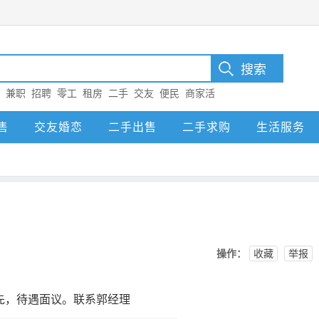
：
兼职
招聘
零工
租房
二手
交友
便民
商家活
售
交友婚恋
二手出售
二手求购
生活服务
操作：
收藏
举报
先，待遇面议。联系郭经理