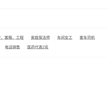
安，客服，工程
家庭保洁师
车间女工
客车司机
电话销售
医药代表2名