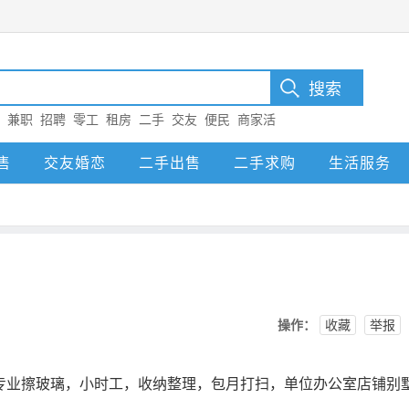
：
兼职
招聘
零工
租房
二手
交友
便民
商家活
售
交友婚恋
二手出售
二手求购
生活服务
操作：
收藏
举报
专业擦玻璃，小时工，收纳整理，包月打扫，单位办公室店铺别