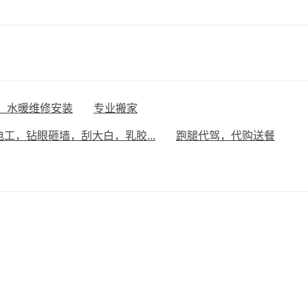
，水暖维修安装
专业搬家
电工，钻眼砸墙，刮大白，乳胶...
跑腿代驾，代购送餐