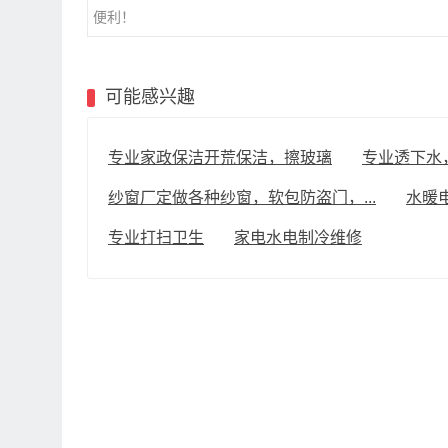
便利！
可能感兴趣
专业家政保洁开荒保洁，擦玻璃
专业透下水
纱窗厂定做各种纱窗，软包防盗门，...
水暖
专业打扫卫生
家电水电制冷维修