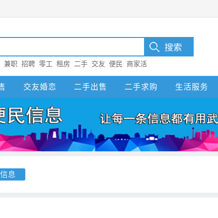
：
兼职
招聘
零工
租房
二手
交友
便民
商家活
售
交友婚恋
二手出售
二手求购
生活服务
信息