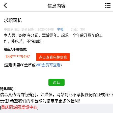
信息内容
求职司机
重庆同城网 更新日期：2026-08-08
举报
浏览：301
本人男，24岁有c1证，驾龄两年。想求一个年后开货车的工
作，能吃苦，不怕加班。
联系人手机/微信：
188****9497
点击查看完整信息
(查看需要80金币或
VIP会员可查看
)
特此声明：
信息真伪请自行辨别，须谨慎，网站对此不承担任何保证或连带
责任! 希望我们的平台能为您带来更多的便利！
[
重庆同城网反馈中心
]