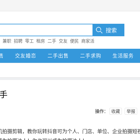
：
兼职
招聘
零工
租房
二手
交友
便民
商家活
售
交友婚恋
二手出售
二手求购
生活服务
手
操作：
收藏
举报
机拍摄剪辑，教你玩转抖音可为个人、门店、单位、企业拍摄短