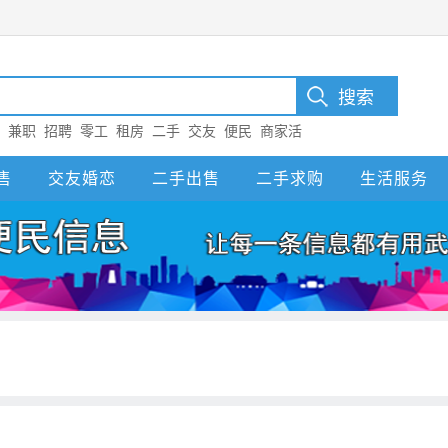
：
兼职
招聘
零工
租房
二手
交友
便民
商家活
售
交友婚恋
二手出售
二手求购
生活服务